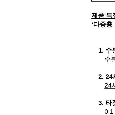
제품 특
‘
다중층 
1.
수
수
2.
24
24
3.
타
0.1