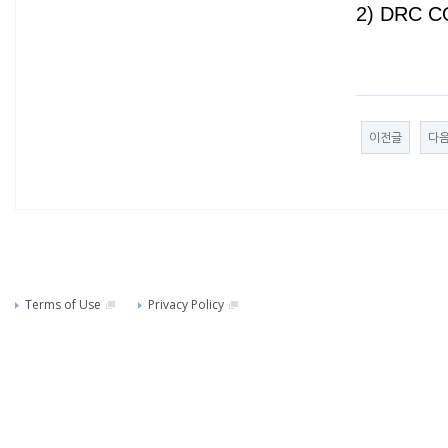
2) DRC CO
이전글
다
Terms of Use
Privacy Policy