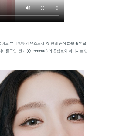
질스튜어트 뷰티 향수의 뮤즈로서, 첫 번째 공식 화보 촬영을
틀곡인 ‘퀸카 (Queencard)’의 콘셉트와 이어지는 면