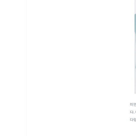
미연
다.
다양