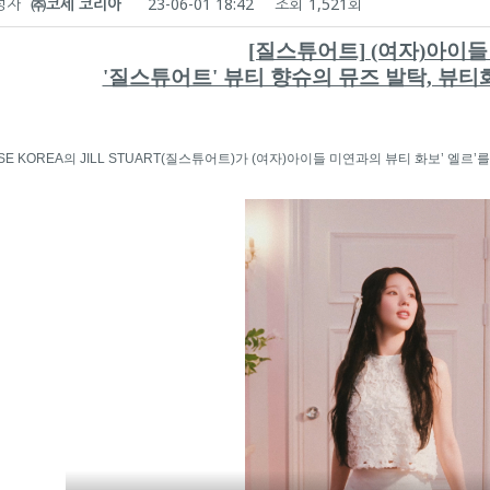
성자
㈜코세 코리아
23-06-01 18:42
조회
1,521회
[질스튜어트] (여자)아이들
'질스튜어트' 뷰티 향슈의 뮤즈 발탁, 뷰티화
SE KOREA의 JILL STUART(질스튜어트)가 (여자)아이들 미연과의 뷰티 화보’ 엘르’