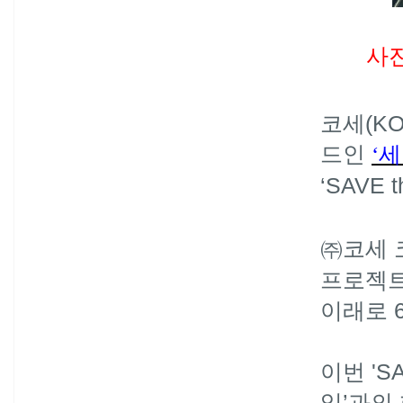
사
코세(KO
드인
‘
‘SAVE
㈜코세 
프로젝트
이래로 6
이번 'S
임’과의