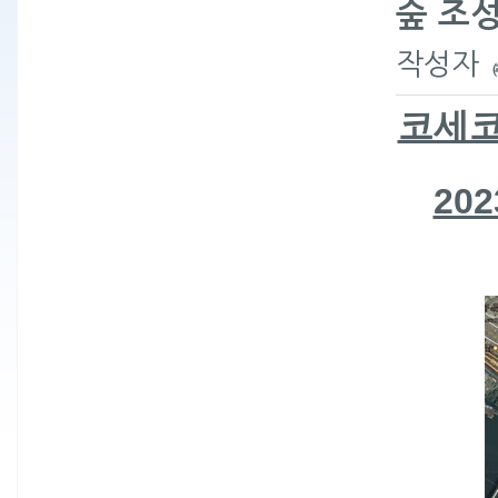
숲 조
작성자
코세코리
20