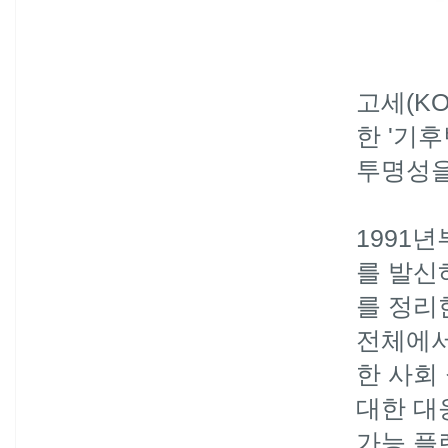
고세(KO
한 '기
투명성을
1991
를 발신
를 정리
전체에서
한 사회
대한 대
가능 플랜