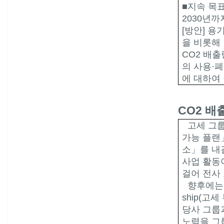
■지속 목
2030
년까
[
방안
]
용기
을 비롯해
CO2
배출
의 사용
·
폐
에 대하여
CO2
배출
고세 그
가능 플랜
소」를 내
사업 활동
걸어 전사
향후에는
ship(
고세
당사 그룹
노력을 그