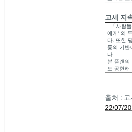
고세 지
「사람들
에게
’
의 
다
.
또한 
동의 기반
다
.
본 플랜의
도 공헌해
출처
:
고
22/07/2