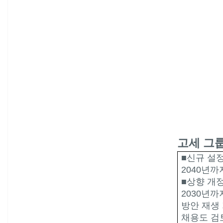
고세 그
■신규 설
2040
년까
■상향 개
2030
년까
방안 재생
채용도 검